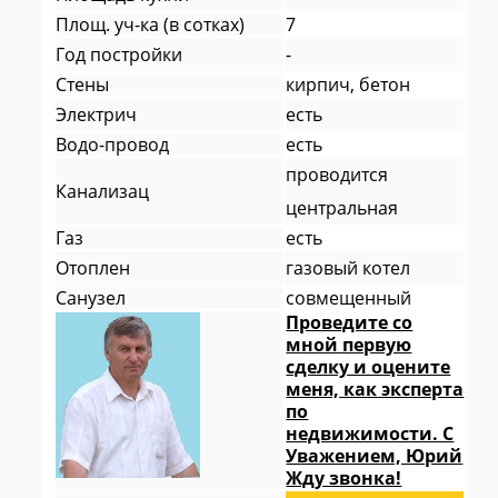
Площ. уч-ка (в сотках)
7
Год постройки
-
Стены
кирпич, бетон
Электрич
есть
Водо-провод
есть
проводится
Канализац
центральная
Газ
есть
Отоплен
газовый котел
Санузел
совмещенный
Проведите со
мной первую
сделку и оцените
меня, как эксперта
по
недвижимости. С
Уважением, Юрий
Жду звонка!