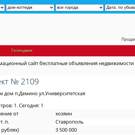
Продам дач
Геленджик
ационный сайт бесплатные объявления недвижимости
кт № 2109
ам дом п.Демино ул.Университетская
ров: 1. Сегодня: 1
ение от
хозяин
т. п.
Ставрополь
 рублях)
3 500 000