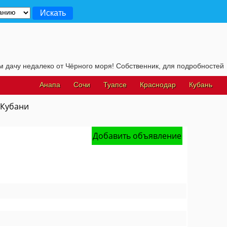
у недалеко от Чёрного моря! Собственник, для подробностей, жмите
Анапа
Сочи
Туапсе
Краснодар
Кубань
 Кубани
Добавить объявление