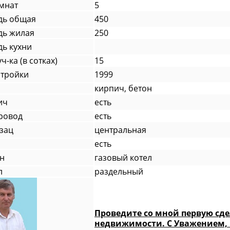
омнат
5
дь общая
450
ь жилая
250
ь кухни
ч-ка (в сотках)
15
стройки
1999
кирпич, бетон
ич
есть
ровод
есть
зац
центральная
есть
н
газовый котел
л
раздельный
Проведите со мной первую сдел
недвижимости. С Уважением,