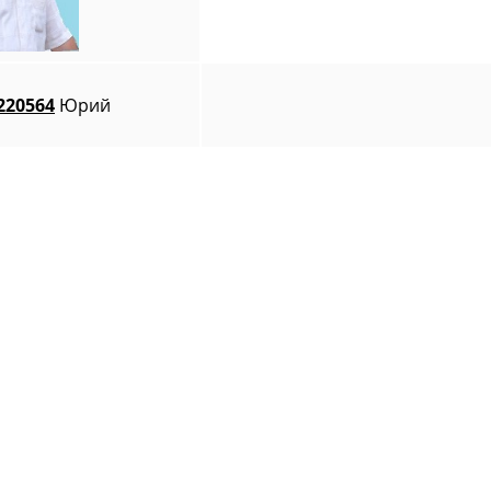
220564
Юрий