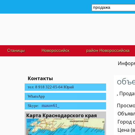
Станицы
Новороссийск
район Новороссийска
Информ
Контакты
объе
тел: 8 918 322-05-64 Юрий
, Прод
WhatsApp
Просмот
Skype:
maxov61_
Объявл
Карта Краснодарского края
Город с
Цена (в