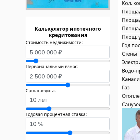
Кол. к
Площа
Площад
Площад
Калькулятор ипотечного
кредитования
Площ. у
Стоимость недвижимости:
Год по
Стены
Электр
Первоначальный взнос:
Водо-п
Канали
Газ
Срок кредита:
Отопле
Санузе
Годовая процентная ставка: