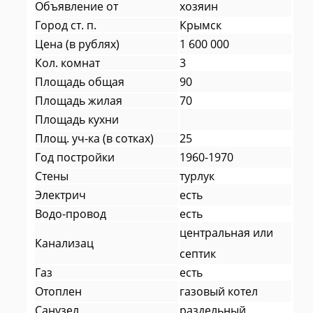
Объявление от
хозяин
Город ст. п.
Крымск
Цена (в рублях)
1 600 000
Кол. комнат
3
Площадь общая
90
Площадь жилая
70
Площадь кухни
Площ. уч-ка (в сотках)
25
Год постройки
1960-1970
Стены
турлук
Электрич
есть
Водо-провод
есть
центральная или
Канализац
септик
Газ
есть
Отоплен
газовый котел
Санузел
раздельный,