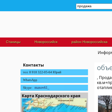
Станицы
Новороссийск
район Новороссийска
Информ
Контакты
объе
тел: 8 918 322-05-64 Юрий
, Прода
WhatsApp
кв.м+пр
отапли
Skype:
maxov61_
Карта Краснодарского края