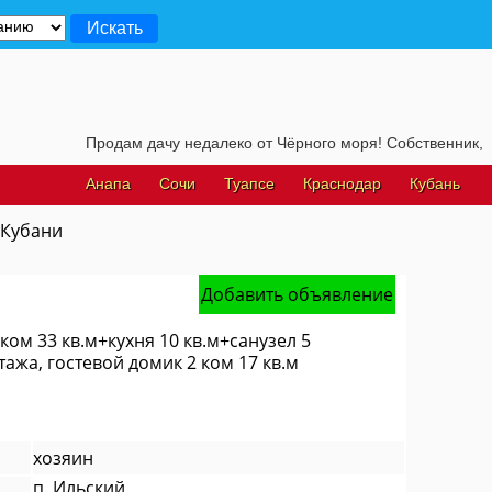
Продам дачу недалеко от Чёрного моря! Собственник, для по
Анапа
Сочи
Туапсе
Краснодар
Кубань
 Кубани
Добавить объявление
 ком 33 кв.м+кухня 10 кв.м+санузел 5
ажа, гостевой домик 2 ком 17 кв.м
хозяин
п. Ильский