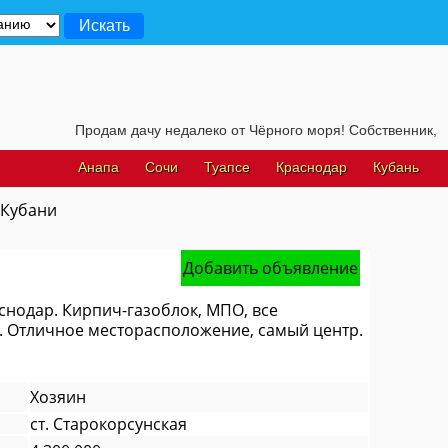
Продам дачу недалеко от Чёрного моря! Собственник, для по
Анапа
Сочи
Туапсе
Краснодар
Кубань
 Кубани
Добавить объявление
аснодар. Кирпич-газоблок, МПО, все
. Отличное месторасположение, самый центр.
Хозяин
ст. Старокорсунская