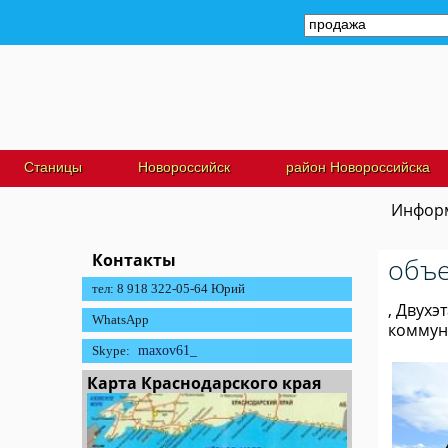
Станицы
Новороссийск
район Новороссийска
Информ
Контакты
объе
тел: 8 918 322-05-64 Юрий
, Двухэ
WhatsApp
коммун
Skype:
maxov61_
Карта Краснодарского края