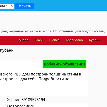
леко от Чёрного моря! Собственник, для подробностей, жмите на э
Анапа
Сочи
Туапсе
Краснодар
Кубань
 Кубани
Добавить объявление
овского, №5, дом построен толщина стены в
м строился для себя. Подробности по
Хозяин 89189575194
Новороссийск