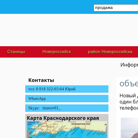
Станицы
Новороссийск
район Новороссийска
Информ
Контакты
объе
тел: 8 918 322-05-64 Юрий
Новый д
WhatsApp
один бл
телефон
Skype:
maxov61_
Карта Краснодарского края