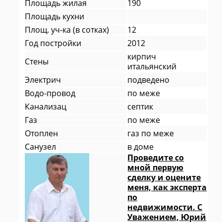
Площадь жилая
190
Площадь кухни
Площ. уч-ка (в сотках)
12
Год постройки
2012
кирпич
Стены
итальянский
Электрич
подведено
Водо-провод
по меже
Канализац
септик
Газ
по меже
Отоплен
газ по меже
Санузел
в доме
Проведите со
мной первую
сделку и оцените
меня, как эксперта
по
недвижимости. С
Уважением, Юрий