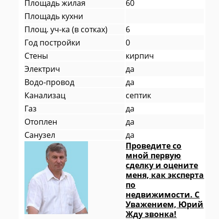
Площадь жилая
60
Площадь кухни
Площ. уч-ка (в сотках)
6
Год постройки
0
Стены
кирпич
Электрич
да
Водо-провод
да
Канализац
септик
Газ
да
Отоплен
да
Санузел
да
Проведите со
мной первую
сделку и оцените
меня, как эксперта
по
недвижимости. С
Уважением, Юрий
Жду звонка!