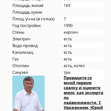
Площадь жилая
169
Площадь кухни
Площ. уч-ка (в сотках)
7
Год постройки
1990
Стены
кирпич
Электрич
есть
Водо-провод
есть
Канализац
есть
Газ
есть
Отоплен
есть, котел
Санузел
три
Проведите со
мной первую
сделку и оцените
меня, как эксперта
по
недвижимости. С
Уважением, Юрий