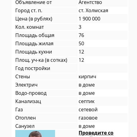
Объявление от
Агентство
Город ст. п.
ст. Холмская
Цена (в рублях)
1 900 000
Кол. комнат
3
Площадь общая
76
Площадь жилая
50
Площадь кухни
12
Площ. уч-ка (в сотках)
12
Год постройки
Стены
кирпич
Электрич
в доме
Водо-провод
в доме
Канализац
септик
Газ
сетевой
Отоплен
газовое
Санузел
в доме
Проведите со