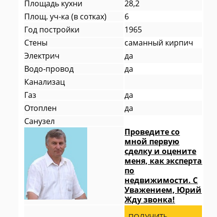
Площадь кухни
28,2
Площ. уч-ка (в сотках)
6
Год постройки
1965
Стены
саманный кирпич
Электрич
да
Водо-провод
да
Канализац
Газ
да
Отоплен
да
Санузел
Проведите со
мной первую
сделку и оцените
меня, как эксперта
по
недвижимости. С
Уважением, Юрий
Жду звонка!
ПОЛУЧИТЬ