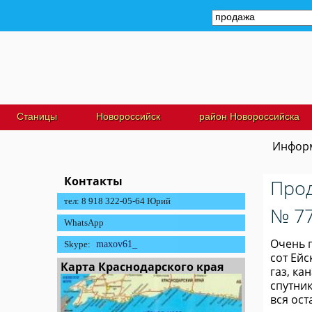
Станицы
Новороссийск
район Новороссийска
Информ
Контакты
Прод
тел: 8 918 322-05-64 Юрий
№ 7
WhatsApp
Очень п
Skype:
maxov61_
сот Ейс
Карта Краснодарского края
газ, ка
спутни
вся ост