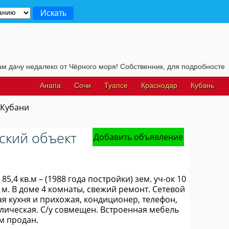
недалеко от Чёрного моря! Собственник, для подробностей, жмите 
Анапа
Сочи
Туапсе
Краснодар
Кубань
 Кубани
ьский объект
Добавить объявление
,4 кв.м – (1988 года постройки) зем. уч-ок 10
0 м. В доме 4 комнаты, свежий ремонт. Сетевой
ная кухня и прихожая, кондиционер, телефон,
лическая. С/у совмещен. Встроенная мебель
ом продан.