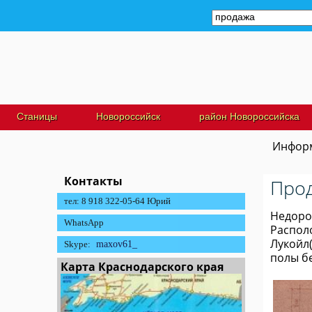
Станицы
Новороссийск
район Новороссийска
Информ
Контакты
Прод
тел: 8 918 322-05-64 Юрий
Недорог
WhatsApp
Располо
Лукойл(
Skype:
maxov61_
полы б
Карта Краснодарского края