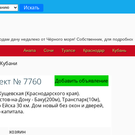
ачу недалеко от Чёрного моря! Собственник, для подробностей, жм
Анапа
Сочи
Туапсе
Краснодар
Кубань
 Кубани
ект № 7760
Добавить объявление
Кущевская (Краснодарского края).
ов-на-Дону - Баку(200м), Транспарк(10м),
о Ейска 30 км. Дом новый без окон и дверей,
-капитала.
хозяин