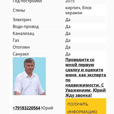
Год постройки
2015
кирпич, блок
Стены
керамзи
Электрич
Да
Водо-провод
Да
Канализац
Да
Газ
Да
Отоплен
Да
Санузел
Да
Проведите со
мной первую
сделку и оцените
меня, как эксперта
по
недвижимости. С
Уважением, Юрий
Жду звонка!
ПОЛУЧИТЬ
+79183220564
Юрий
ИНФОРМАЦИЮ