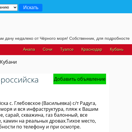
алеко от Чёрного моря! Собственник, для подробностей, жмите на 
Анапа
Сочи
Туапсе
Краснодар
Кубань
 Кубани
ороссийска
Добавить объявление
а с. Глебовское (Васильевка) с/т Радуга,
 моря и вся инфраструктура, пляж к Вашим
, сарай, скважина, газ балонный, все
е, камин на реальных дровах.Тихое место,
бности по телефону и при осмотре.