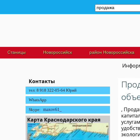
Станицы
Новороссийск
район Новороссийска
Информ
Контакты
Прод
тел: 8 918 322-05-64 Юрий
объе
WhatsApp
, Прода
Skype:
maxov61_
капитал
Карта Краснодарского края
услугам
удобств
экологи