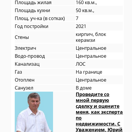
Площадь жилая
160 кв.м.,
Площадь кухни
50 кв.м.,
Площ. уч-ка (в сотках)
7
Год постройки
2021
кирпич, блок
Стены
керамзи
Электрич
Центральное
Водо-провод
Центральное
Канализац
ЛОС
Газ
На границе
Отоплен
Центральное
Санузел
В доме
Проведите со
мной первую
сделку и оцените
меня, как эксперта
по
недвижимости. С
Уважением, Юрий