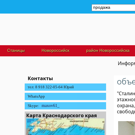
Станицы
Новороссийск
район Новороссийска
Информ
Контакты
объе
тел: 8 918 322-05-64 Юрий
"Сталин
WhatsApp
этажног
охрана,
Skype:
maxov61_
свободн
Карта Краснодарского края