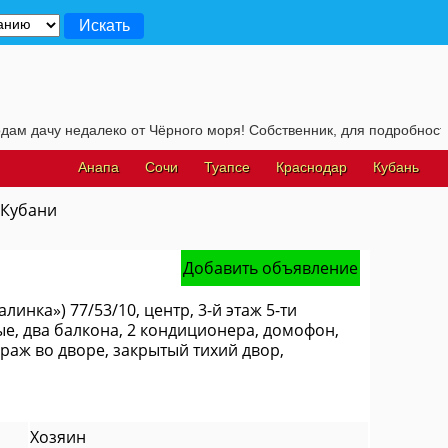
чу недалеко от Чёрного моря! Собственник, для подробностей, жми
Анапа
Сочи
Туапсе
Краснодар
Кубань
 Кубани
Добавить объявление
инка») 77/53/10, центр, 3-й этаж 5-ти
ые, два балкона, 2 кондиционера, домофон,
араж во дворе, закрытый тихий двор,
Хозяин