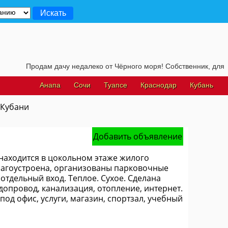
Продам дачу недалеко от Чёрного моря! Собственник, для подроб
Анапа
Сочи
Туапсе
Краснодар
Кубань
 Кубани
Добавить объявление
аходится в цокольном этаже жилого
благоустроена, организованы парковочные
отдельный вход. Теплое. Сухое. Сделана
допровод, канализация, отопление, интернет.
д офис, услуги, магазин, спортзал, учебный