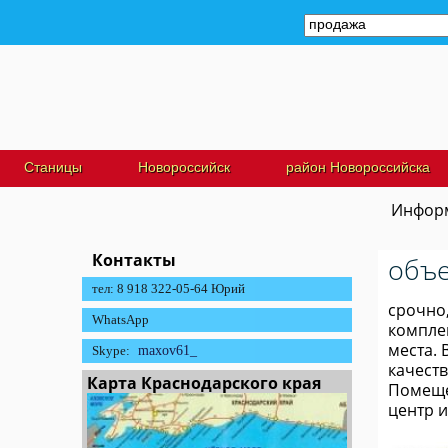
Станицы
Новороссийск
район Новороссийска
Информ
Контакты
объе
тел: 8 918 322-05-64 Юрий
срочно
WhatsApp
компле
места. 
Skype:
maxov61_
качеств
Карта Краснодарского края
Помеще
центр и