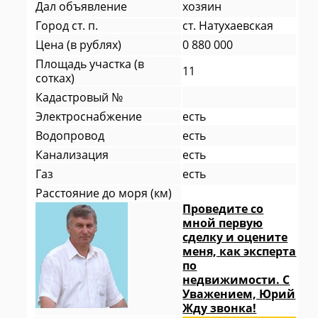
Дал объявление
хозяин
Город ст. п.
ст. Натухаевская
Цена (в рублях)
0 880 000
Площадь участка (в
11
сотках)
Кадастровый №
Электроснабжение
есть
Водопровод
есть
Канализация
есть
Газ
есть
Расстояние до моря (км)
Проведите со
мной первую
сделку и оцените
меня, как эксперта
по
недвижимости. С
Уважением, Юрий
Жду звонка!