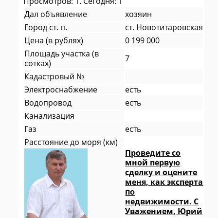
Просмотров: 1. Сегодня: 1
Дал объявление
хозяин
Город ст. п.
ст. Новотитаровская
Цена (в рублях)
0 199 000
Площадь участка (в
7
сотках)
Кадастровый №
Электроснабжение
есть
Водопровод
есть
Канализация
Газ
есть
Расстояние до моря (км)
Проведите со
мной первую
сделку и оцените
меня, как эксперта
по
недвижимости. С
Уважением, Юрий