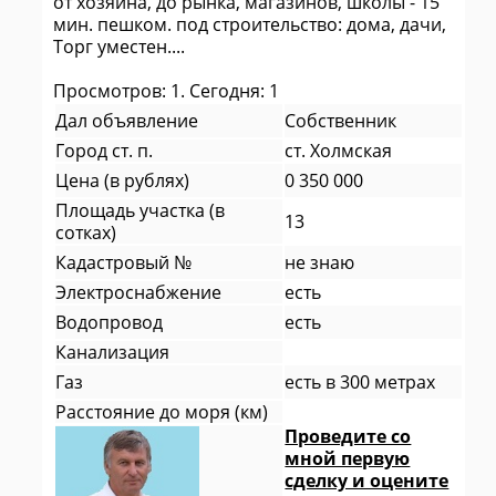
от хозяина, до рынка, магазинов, школы - 15
мин. пешком. под строительство: дома, дачи,
Торг уместен....
Просмотров: 1. Сегодня: 1
Дал объявление
Собственник
Город ст. п.
ст. Холмская
Цена (в рублях)
0 350 000
Площадь участка (в
13
сотках)
Кадастровый №
не знаю
Электроснабжение
есть
Водопровод
есть
Канализация
Газ
есть в 300 метрах
Расстояние до моря (км)
Проведите со
мной первую
сделку и оцените