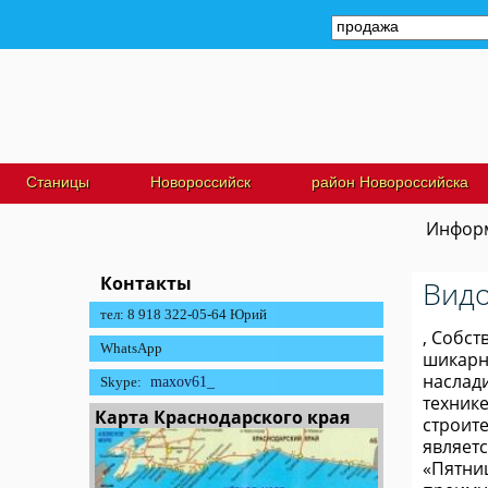
Станицы
Новороссийск
район Новороссийска
Информ
Контакты
Видо
тел: 8 918 322-05-64 Юрий
, Собст
WhatsApp
шикарн
наслад
Skype:
maxov61_
технике
Карта Краснодарского края
строите
являет
«Пятниц