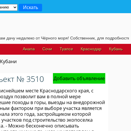
у недалеко от Чёрного моря! Собственник, для подробностей, жмит
Анапа
Сочи
Туапсе
Краснодар
Кубань
 Кубани
ъект № 3510
Добавить объявление
писнейшем месте Краснодарского края, с
оздух позволит вам в полной мере
пешие походы в горы, выезды на внедорожной
ажным фактором при выборе участка является
ачала этого года, застройщиком которой
участков под строительство экопоселка
са. - Можно бесконечно описывать