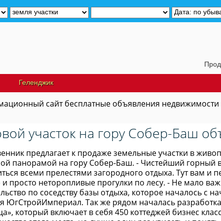
Продам дач
Геленджик
ационный сайт бесплатные объявления недвижимости
вой участок на гору Собер-Баш об
венник предлагает к продаже земельные участки в живо
ой панорамой на гору Собер-Баш. - Чистейший горный в
иться всеми прелестями загородного отдыха. Тут вам и 
 и просто неторопливые прогулки по лесу. - Не мало в
льство по соседству базы отдыха, которое началось с н
ся ЮгСтройИмпериал. Так же рядом началась разработка 
а», который включает в себя 450 коттеджей бизнес клас