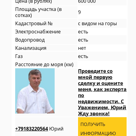
Цена (в рублях)
600 000
Площадь участка (в
9
сотках)
Кадастровый №
с видом на горы
Электроснабжение
есть
Водопровод
есть
Канализация
нет
Газ
есть
Расстояние до моря (км)
Проведите со
мной первую
сделку и оцените
меня, как эксперта
по
недвижимости. С
Уважением, Юрий
Жду звонка!
ПОЛУЧИТЬ
+79183220564
Юрий
ИНФОРМАЦИЮ