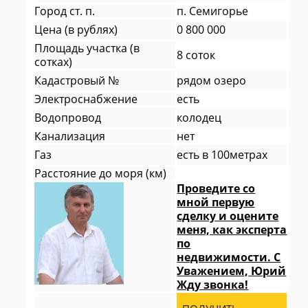
Город ст. п.
п. Семигорье
Цена (в рублях)
0 800 000
Площадь участка (в
8 соток
сотках)
Кадастровый №
рядом озеро
Электроснабжение
есть
Водопровод
колодец
Канализация
нет
Газ
есть в 100метрах
Расстояние до моря (км)
Проведите со
мной первую
сделку и оцените
меня, как эксперта
по
недвижимости. С
Уважением, Юрий
Жду звонка!