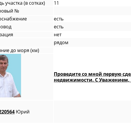
 участка (в сотках)
11
ровый №
оснабжение
есть
ровод
есть
зация
нет
рядом
яние до моря (км)
Проведите со мной первую сдел
недвижимости. С Уважением,
220564
Юрий