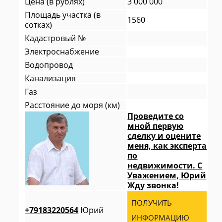
Цена (в рублях)
3 000 000
Площадь участка (в
1560
сотках)
Кадастровый №
Электроснабжение
Водопровод
Канализация
Газ
Расстояние до моря (км)
Проведите со
мной первую
сделку и оцените
меня, как эксперта
по
недвижимости. С
Уважением, Юрий
Жду звонка!
ПОЛУЧИТЬ
+79183220564
Юрий
ИНФОРМАЦИЮ