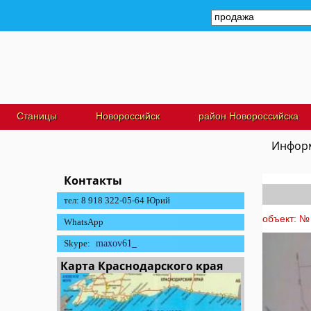
Станицы
Новороссийск
район Новороссийска
Информ
Контакты
тел: 8 918 322-05-64 Юрий
объект: № 
WhatsApp
Skype:
maxov61_
Карта Краснодарского края