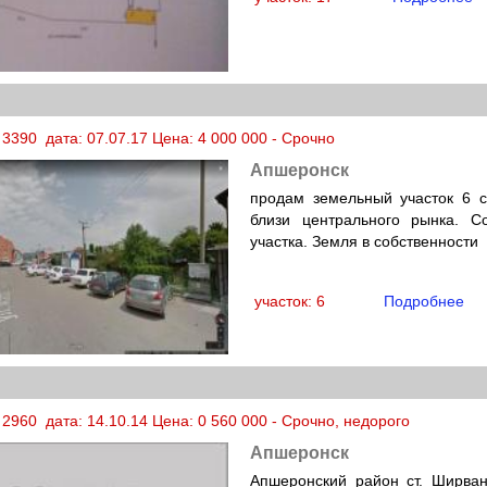
3390 дата: 07.07.17 Цена: 4 000 000 - Срочно
Апшеронск
продам земельный участок 6 
близи центрального рынка. С
участка. Земля в собственности
участок: 6
Подробнее
2960 дата: 14.10.14 Цена: 0 560 000 - Срочно, недорого
Апшеронск
Апшеронский район ст. Ширван