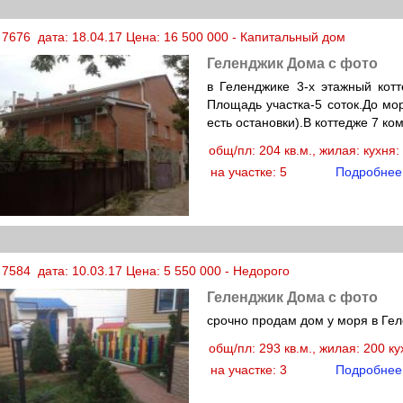
 7676 дата: 18.04.17 Цена: 16 500 000 - Капитальный дом
Геленджик Дома с фото
в Геленджике 3-х этажный кот
Площадь участка-5 соток.До мо
есть остановки).В коттедже 7 ком
общ/пл: 204 кв.м., жилая: кухня
на участке: 5
Подробнее
7584 дата: 10.03.17 Цена: 5 550 000 - Недорого
Геленджик Дома с фото
срочно продам дом у моря в Ге
общ/пл: 293 кв.м., жилая: 200 к
на участке: 3
Подробнее