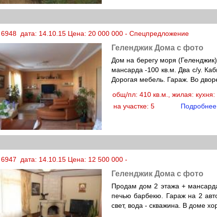
 6948 дата: 14.10.15 Цена: 20 000 000 - Спецпредложение
Геленджик Дома с фото
Дом на берегу моря (Геленджик).
мансарда -100 кв.м. Два с/у. Ка
Дорогая мебель. Гараж. Во дворе
общ/пл: 410 кв.м., жилая: кухня
на участке: 5
Подробнее
6947 дата: 14.10.15 Цена: 12 500 000 -
Геленджик Дома с фото
Продам дом 2 этажа + мансарда
печью барбекю. Гараж на 2 авто
свет, вода - скважина. В доме х