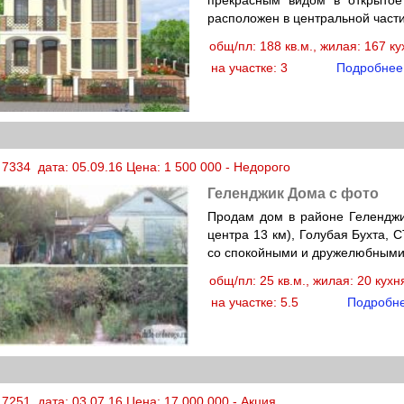
прекрасным видом в открытое
расположен в центральной част
общ/пл: 188 кв.м., жилая: 167 к
на участке: 3
Подробнее
7334 дата: 05.09.16 Цена: 1 500 000 - Недорого
Геленджик Дома с фото
Продам дом в районе Геленджи
центра 13 км), Голубая Бухта, С
со спокойными и дружелюбными 
общ/пл: 25 кв.м., жилая: 20 кух
на участке: 5.5
Подробн
7251 дата: 03.07.16 Цена: 17 000 000 - Акция