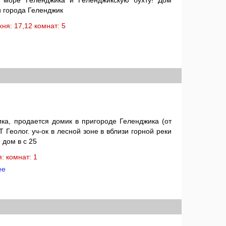
 море Геленджика и Геленджикскую бухту! Дом
и города Геленджик
ухня: 17,12 комнат: 5
ка, продается домик в пригороде Геленджика (от
Т Геолог. уч-ок в лесной зоне в вблизи горной реки
дом в c 25
ня: комнат: 1
ее