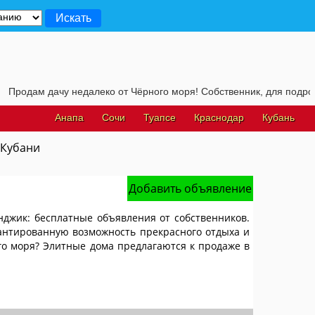
 недалеко от Чёрного моря! Собственник, для подробностей, жмите 
Анапа
Сочи
Туапсе
Краснодар
Кубань
 Кубани
Добавить объявление
нджик: бесплатные объявления от собственников.
арантированную возможность прекрасного отдыха и
го моря? Элитные дома предлагаются к продаже в