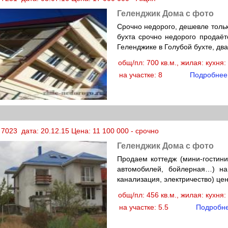
Геленджик Дома с фото
Срочно недорого, дешевле толь
бухта срочно недорого продаёт
Геленджике в Голубой бухте, дв
общ/пл: 700 кв.м., жилая: кухня
на участке: 8
Подробнее
7023 дата: 20.12.15 Цена: 11 100 000 - срочно
Геленджик Дома с фото
Продаем коттедж (мини-гостини
автомобилей, бойлерная…) на 
канализация, электричество) це
общ/пл: 456 кв.м., жилая: кухня
на участке: 5.5
Подробн