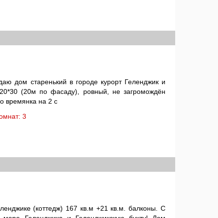
даю дом старенький в городе курорт Геленджик и
 20*30 (20м по фасаду), ровный, не загромождён
о времянка на 2 с
 комнат: 3
енджике (коттедж) 167 кв.м +21 кв.м. балконы. С