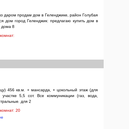
ко даром продам дом в Геленджике, район Голубая
ся дом город Геленджик: предлагаю купить дом в
а дома 8
: комнат:
цу) 456 кв.м. + мансарда, + цокольный этаж (для
участке 5,5 сот. Все коммуникации (газ, вода,
нтральные. для 2
: комнат: 20
ее