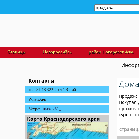
Станицы
Новороссийск
район Новороссийска
Информ
Контакты
Дома
тел: 8 918 322-05-64 Юрий
Продажа 
WhatsApp
Покупая 
проживан
Skype:
maxov61_
курортно
Карта Краснодарского края
страниц