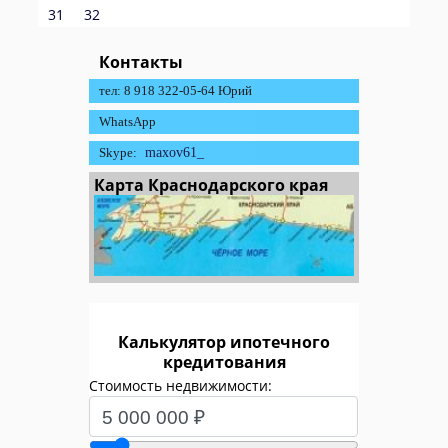
31
32
Контакты
тел: 8 918 322-05-64 Юрий
WhatsApp
Skype:
maxov61_
Карта Краснодарского края
Калькулятор ипотечного
кредитования
Стоимость недвижимости: