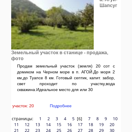
Шапсуг
Земельный участок в станице - продажа,
фото
Продам земельный участок (земля) 20 сот с
домиком на Черном море в п. АГОЙ.До моря 2
км,до Туапсе 8 км. Готовый септик, капит. забор,
свет проходит по участку,вода
скважина.Идеальное место для или 30
участок: 20
Подробнее
страницы:
1
2
3
4
5
[6]
7
8
9
10
11
12
13
14
15
16
17
18
19
20
21
22
23
24
25
26
27
28
29
30