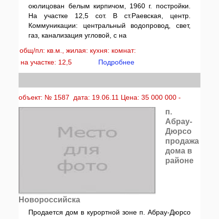
оюлицован белым кирпичом, 1960 г. постройки.
На участке 12,5 сот. В ст.Раевская, центр.
Коммуникации: центральный водопровод, свет,
газ, канализация угловой, с на
общ/пл: кв.м., жилая: кухня: комнат:
на участке: 12,5
Подробнее
объект: № 1587 дата: 19.06.11 Цена: 35 000 000 -
п.
Абрау-
Дюрсо
продажа
дома в
районе
Новороссийска
Продается дом в курортной зоне п. Абрау-Дюрсо