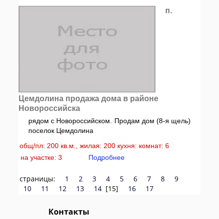
п.
Цемдолина продажа дома в районе
Новороссийска
рядом с Новороссийском. Продам дом (8-я щель)
поселок Цемдолина
общ/пл: 200 кв.м., жилая: 200 кухня: комнат: 6
на участке: 3
Подробнее
страницы:
1
2
3
4
5
6
7
8
9
10
11
12
13
14
[15]
16
17
Контакты