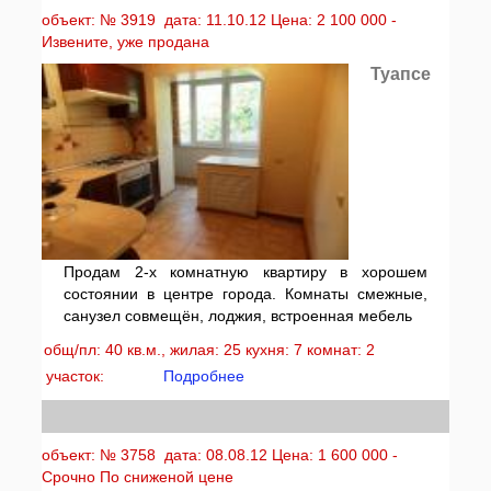
объект: № 3919 дата: 11.10.12 Цена: 2 100 000 -
Извените, уже продана
Туапсе
Продам 2-х комнатную квартиру в хорошем
состоянии в центре города. Комнаты смежные,
санузел совмещён, лоджия, встроенная мебель
общ/пл: 40 кв.м., жилая: 25 кухня: 7 комнат: 2
участок:
Подробнее
объект: № 3758 дата: 08.08.12 Цена: 1 600 000 -
Срочно По сниженой цене