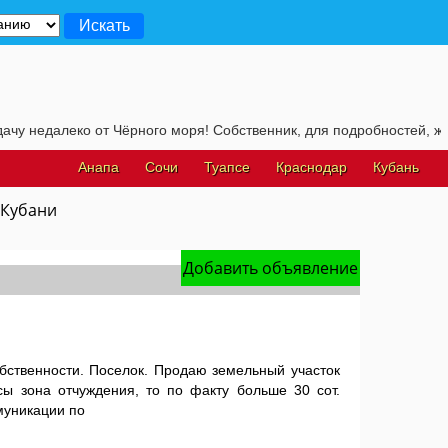
 от Чёрного моря! Собственник, для подробностей, жмите на эту с
Анапа
Сочи
Туапсе
Краснодар
Кубань
 Кубани
Добавить объявление
бственности. Поселок. Продаю земельный участок
ссы зона отчуждения, то по факту больше 30 сот.
муникации по