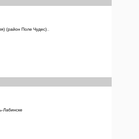
я) (район Поле Чудес)..
ь-Лабинске