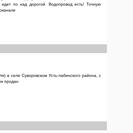
я идет по над дорогой. Водопровод есть! Точную
доканале
я) в селе Суворовском Усть-лабинского района, с
ок продан