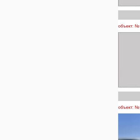
объект: № 
объект: № 