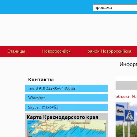
Станицы
Новороссийск
район Новороссийска
Информ
Контакты
тел: 8 918 322-05-64 Юрий
объект: № 
WhatsApp
Skype:
maxov61_
Карта Краснодарского края