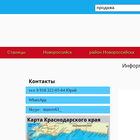
Станицы
Новороссийск
район Новороссийска
Информ
Контакты
тел: 8 918 322-05-64 Юрий
WhatsApp
Skype:
maxov61_
Карта Краснодарского края