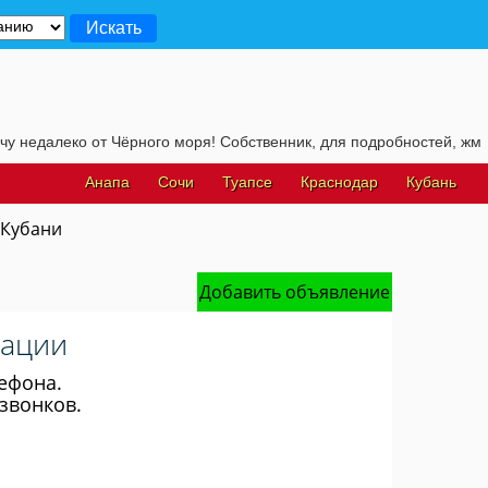
далеко от Чёрного моря! Собственник, для подробностей, жмите на
Анапа
Сочи
Туапсе
Краснодар
Кубань
 Кубани
Добавить объявление
ации
ефона.
звонков.