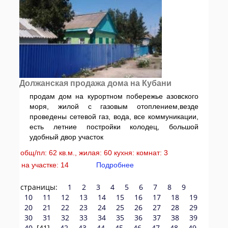
Должанская продажа дома на Кубани
продам дом на курортном побережье азовского
моря, жилой с газовым отоплением,везде
проведены сетевой газ, вода, все коммуникации,
есть летние постройки колодец, большой
удобный двор участок
общ/пл: 62 кв.м., жилая: 60 кухня: комнат: 3
на участке: 14
Подробнее
страницы:
1
2
3
4
5
6
7
8
9
10
11
12
13
14
15
16
17
18
19
20
21
22
23
24
25
26
27
28
29
30
31
32
33
34
35
36
37
38
39
40
[41]
42
43
44
45
46
47
48
49