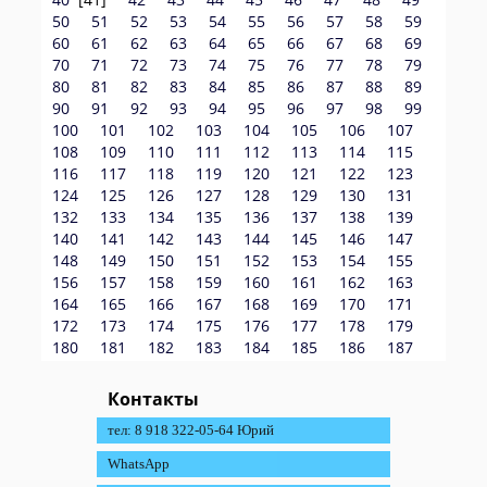
50
51
52
53
54
55
56
57
58
59
60
61
62
63
64
65
66
67
68
69
70
71
72
73
74
75
76
77
78
79
80
81
82
83
84
85
86
87
88
89
90
91
92
93
94
95
96
97
98
99
100
101
102
103
104
105
106
107
108
109
110
111
112
113
114
115
116
117
118
119
120
121
122
123
124
125
126
127
128
129
130
131
132
133
134
135
136
137
138
139
140
141
142
143
144
145
146
147
148
149
150
151
152
153
154
155
156
157
158
159
160
161
162
163
164
165
166
167
168
169
170
171
172
173
174
175
176
177
178
179
180
181
182
183
184
185
186
187
Контакты
тел: 8 918 322-05-64 Юрий
WhatsApp