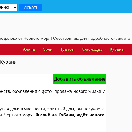
Чёрного моря! Собственник, для подробностей, жмите на эту строч
Анапа
Сочи
Туапсе
Краснодар
Кубань
 Кубани
Добавить объявление
енств, объявления с фото: продажа нового жилья у
упая дом: в частности, элитный дом, Вы получаете
 и Черного моря.
Жильё на Кубани, ждёт нового