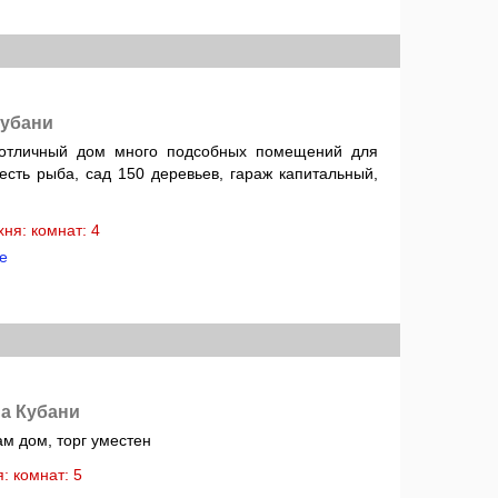
Кубани
 отличный дом много подсобных помещений для
есть рыба, сад 150 деревьев, гараж капитальный,
ухня: комнат: 4
е
а Кубани
ам дом, торг уместен
ня: комнат: 5