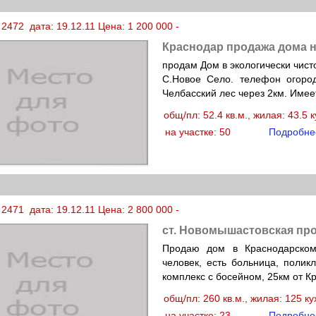
2472 дата: 19.12.11 Цена: 1 200 000 -
Краснодар продажа дома н
продам Дом в экологически чист
С.Новое Село. телефон огород
Челбасский лес через 2км. Имее
общ/пл: 52.4 кв.м., жилая: 43.5 
на участке: 50
Подробне
2471 дата: 19.12.11 Цена: 2 800 000 -
ст. Новомышастовская про
Продаю дом в Краснодарском
человек, есть больница, полик
комплекс с босейном, 25км от К
общ/пл: 260 кв.м., жилая: 125 к
на участке: 23
Подробне