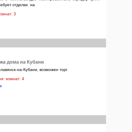
ребует отделки. на
 комнат: 3
жа дома на Кубани
лавянск-на-Кубани, возможен торг
хня: комнат: 4
е