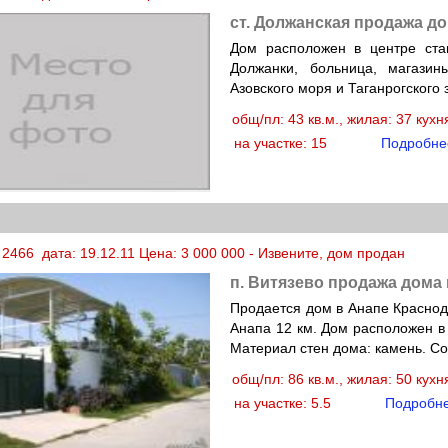
ст. Должанская продажа д
Дом расположен в центре ста
Должанки, больница, магази
Азовского моря и Таганрогского 
общ/пл: 43 кв.м., жилая: 37 кух
на участке: 15
Подробне
2466 дата: 19.12.11 Цена: 3 000 000 - Извените, дом продан
п. Витязево продажа дома
Продается дом в Анапе Краснода
Анапа 12 км. Дом расположен в 
Материал стен дома: камень. Со
общ/пл: 86 кв.м., жилая: 50 кух
на участке: 5.5
Подробн