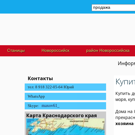
Станицы
Новороссийск
район Новороссийска
Информ
Контакты
Купи
тел: 8 918 322-05-64 Юрий
Купить д
WhatsApp
моря, ку
Skype:
maxov61_
Дома на 
Карта Краснодарского края
прекрасн
хозяина 