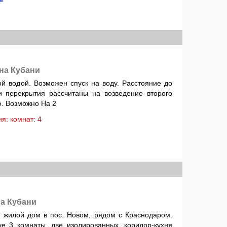
 на Кубани
й водой. Возможен спуск на воду. Расстояние до
 перекрытия рассчитаны на возведение второго
ю. Возможно На 2
хня: комнат: 4
а Кубани
 жилой дом в пос. Новом, рядом с Краснодаром.
же 3 комнаты, две изолированных, коридор-кухня