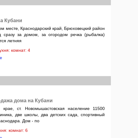
а Кубани
ом месте, Краснодарский край, Брюховецкий район
 сразу за домом, за огородом речка (рыбалка)
тся летняя
кухня: комнат: 4
е
дажа дома на Кубани
 крае, ст. Новомышастовская население 11500
линика, две школы, два детских сада, спортивный
раснодара. Дом - по
ухня: комнат: 6
е