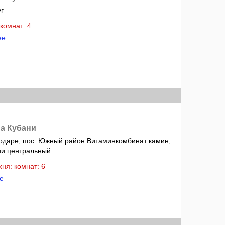
г
: комнат: 4
ее
а Кубани
одаре, пос. Южный район Витаминкомбинат камин,
ии центральный
ухня: комнат: 6
е