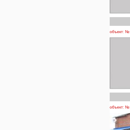
объект: № 
объект: № 