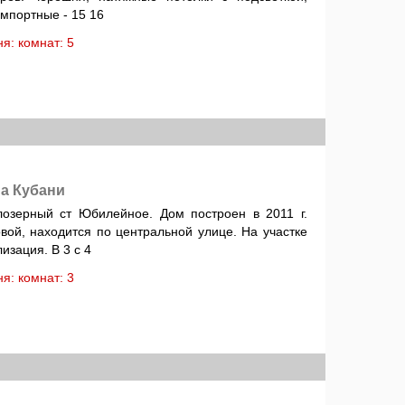
импортные - 15 16
хня: комнат: 5
а Кубани
лозерный ст Юбилейное. Дом построен в 2011 г.
вой, находится по центральной улице. На участке
лизация. В 3 с 4
хня: комнат: 3