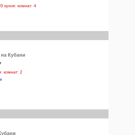
20 кухня: комнат: 4
 на Кубани
я
ня: комнат: 2
е
Кубани