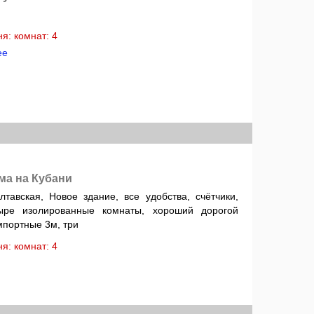
хня: комнат: 4
ее
ма на Кубани
тавская, Новое здание, все удобства, счётчики,
тыре изолированные комнаты, хороший дорогой
мпортные 3м, три
хня: комнат: 4