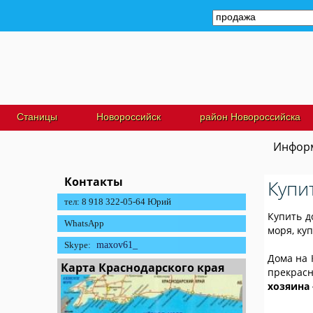
Станицы
Новороссийск
район Новороссийска
Информ
Контакты
Купи
тел: 8 918 322-05-64 Юрий
Купить д
WhatsApp
моря, ку
Skype:
maxov61_
Дома на 
Карта Краснодарского края
прекрасн
хозяина 