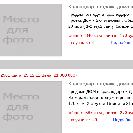
Краснодар продажа дома н
продам Коттедж в Краснодаре из
проект. Дом - 2-х этажный . Общ.
20 кв.м ( 1-2 эт),2 сан.у, балкон 
общ/пл: 340 кв.м., жилая: 170 к
на участке: 6
Подробнее
2501 дата: 25.12.11 Цена: 21 000 000 -
Краснодар продажа дома н
продамв ДОМ в Краснодаре и Дом
Из керамического двухстороннег
170 кв.м.,2-е кухни 16 кв.м. и 21 к
общ/пл: 585 кв.м., жилая: 270 к
на участке: 20
Подробне