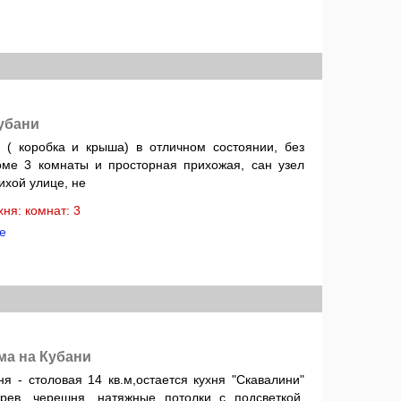
убани
( коробка и крыша) в отличном состоянии, без
оме 3 комнаты и просторная прихожая, сан узел
ихой улице, не
ухня: комнат: 3
е
ма на Кубани
хня - столовая 14 кв.м,остается кухня "Скавалини"
дерев. черешня, натяжные потолки с подсветкой,