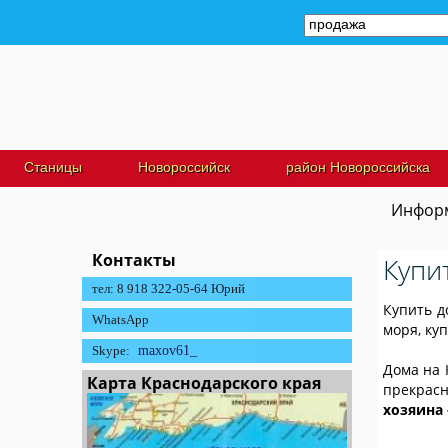
Станицы
Новороссийск
район Новороссийска
Информ
Контакты
Купи
тел: 8 918 322-05-64 Юрий
Купить д
WhatsApp
моря, ку
Skype:
maxov61_
Дома на 
Карта Краснодарского края
прекрасн
хозяина 