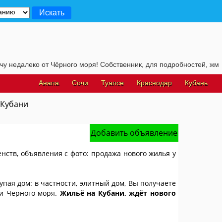
о от Чёрного моря! Собственник, для подробностей, жмите на эту 
Анапа
Сочи
Туапсе
Краснодар
Кубань
 Кубани
Добавить объявление
енств, объявления с фото: продажа нового жилья у
упая дом: в частности, элитный дом, Вы получаете
 и Черного моря.
Жильё на Кубани, ждёт нового