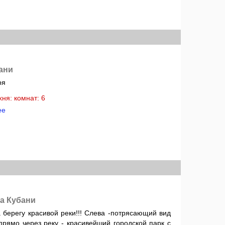
ани
ря
ухня: комнат: 6
ее
а Кубани
 берегу красивой реки!!! Слева -потрясающий вид
прямо через реку - красивейший городской парк с