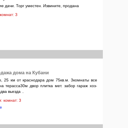
е дачи. Торг уместен. Извините, продана
: комнат: 3
дажа дома на Кубани
, 25 км от краснодара дом 75кв.м. 3комнаты все
на терасса30м двор плитка мет. забор гараж хоз-
два вьезда ..
ня: комнат: 3
е