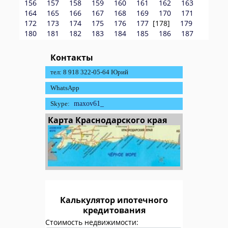
156
157
158
159
160
161
162
163
164
165
166
167
168
169
170
171
172
173
174
175
176
177
[178]
179
180
181
182
183
184
185
186
187
Контакты
тел: 8 918 322-05-64 Юрий
WhatsApp
Skype:
maxov61_
Карта Краснодарского края
Калькулятор ипотечного
кредитования
Стоимость недвижимости: