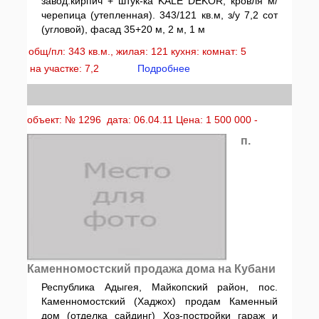
завод.кирпич + штук-ка KALE DEKOR, кровля м/
черепица (утепленная). 343/121 кв.м, з/у 7,2 сот
(угловой), фасад 35+20 м, 2 м, 1 м
общ/пл: 343 кв.м., жилая: 121 кухня: комнат: 5
на участке: 7,2
Подробнее
объект: № 1296 дата: 06.04.11 Цена: 1 500 000 -
п.
Каменномостский продажа дома на Кубани
Республика Адыгея, Майкопский район, пос.
Каменномостский (Хаджох) продам Каменный
дом (отделка сайдинг) Хоз-постройки гараж и