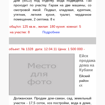
Дом (8х13) под отделку. Вода подведена. Газ
проходит по участку. Гараж на две машины, со
смотровой ямой. Подвал, кладовая, курятник,
утятник, летняя кухня, туалет, чердачное
помещение, 2 септика. 8 к
общ/пл: 125 кв.м., жилая: 180 кухня: комнат: 5
на участке: 8
Подробнее
объект: № 1328 дата: 12.04.11 Цена: 1 500 000 -
Ейск
продажа
дома на
Кубани
Ейский
район
ст.
Должанская. Продам дом-саман, сад, земельный
участок - 17,5 соток, хоз постройки, вода в доме,