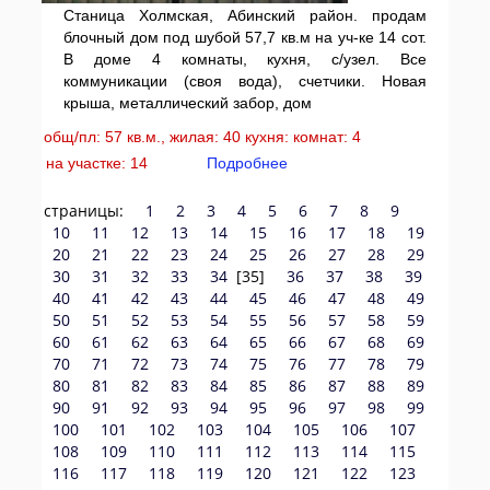
Станица Холмская, Абинский район. продам
блочный дом под шубой 57,7 кв.м на уч-ке 14 сот.
В доме 4 комнаты, кухня, с/узел. Все
коммуникации (своя вода), счетчики. Новая
крыша, металлический забор, дом
общ/пл: 57 кв.м., жилая: 40 кухня: комнат: 4
на участке: 14
Подробнее
страницы:
1
2
3
4
5
6
7
8
9
10
11
12
13
14
15
16
17
18
19
20
21
22
23
24
25
26
27
28
29
30
31
32
33
34
[35]
36
37
38
39
40
41
42
43
44
45
46
47
48
49
50
51
52
53
54
55
56
57
58
59
60
61
62
63
64
65
66
67
68
69
70
71
72
73
74
75
76
77
78
79
80
81
82
83
84
85
86
87
88
89
90
91
92
93
94
95
96
97
98
99
100
101
102
103
104
105
106
107
108
109
110
111
112
113
114
115
116
117
118
119
120
121
122
123