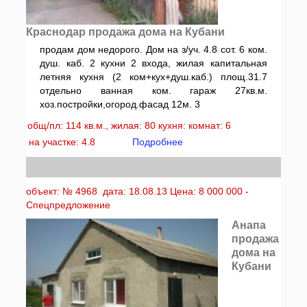
Краснодар продажа дома на Кубани
продам дом недорого. Дом на з/уч. 4.8 сот. 6 ком.
душ. каб. 2 кухни 2 входа, жилая капитальная
летняя кухня (2 ком+кух+душ.каб.) площ.31.7
отдельно ванная ком. гараж 27кв.м.
хоз.постройки,огород.фасад 12м. 3
общ/пл: 114 кв.м., жилая: 80 кухня: комнат: 6
на участке: 4.8
Подробнее
объект: № 4968 дата: 18.08.13 Цена: 8 000 000 -
Спецпредложение
Анапа
продажа
дома на
Кубани