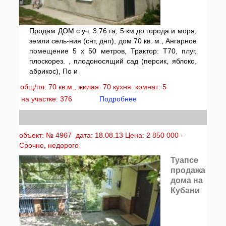
Продам ДОМ с уч. 3.76 га, 5 км до города и моря,
земли сель-ния (снт, днп), дом 70 кв. м., Ангарное
помещение 5 х 50 метров, Трактор: Т70, плуг,
плоскорез. , плодоносящий сад (персик, яблоко,
абрикос), По и
общ/пл: 70 кв.м., жилая: 70 кухня: комнат: 5
на участке: 376
Подробнее
объект: № 4967 дата: 18.08.13 Цена: 2 850 000 -
Срочно, недорого
Туапсе
продажа
дома на
Кубани