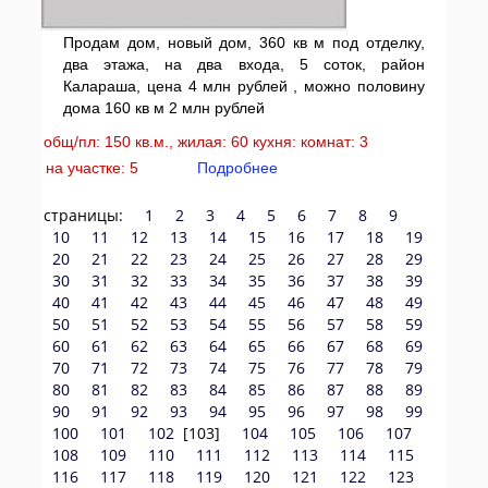
Продам дом, новый дом, 360 кв м под отделку,
два этажа, на два входа, 5 соток, район
Калараша, цена 4 млн рублей , можно половину
дома 160 кв м 2 млн рублей
общ/пл: 150 кв.м., жилая: 60 кухня: комнат: 3
на участке: 5
Подробнее
страницы:
1
2
3
4
5
6
7
8
9
10
11
12
13
14
15
16
17
18
19
20
21
22
23
24
25
26
27
28
29
30
31
32
33
34
35
36
37
38
39
40
41
42
43
44
45
46
47
48
49
50
51
52
53
54
55
56
57
58
59
60
61
62
63
64
65
66
67
68
69
70
71
72
73
74
75
76
77
78
79
80
81
82
83
84
85
86
87
88
89
90
91
92
93
94
95
96
97
98
99
100
101
102
[103]
104
105
106
107
108
109
110
111
112
113
114
115
116
117
118
119
120
121
122
123