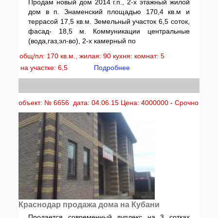
Продам новый дом 2014 г.п., 2-х этажный жилой
дом в п. Знаменский площадью 170,4 кв.м и
террасой 17,5 кв.м. Земельный участок 6,5 соток,
фасад- 18,5 м. Коммуникации центральные
(вода,газ,эл-во), 2-х камерный по
общ/пл: 170 кв.м., жилая: 90 кухня: комнат: 5
на участке: 6,5
Подробнее
объект: № 6656 дата: 04.06.15 Цена: 4000000 - Срочно
Краснодар продажа дома на Кубани
Продается современный дуплекс на 3 сотках