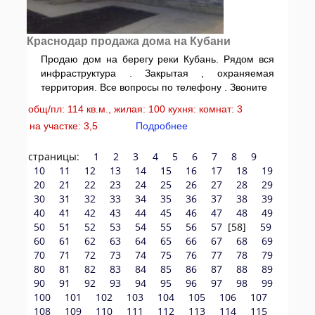
Краснодар продажа дома на Кубани
Продаю дом на берегу реки Кубань. Рядом вся
инфраструктура . Закрытая , охраняемая
территория. Все вопросы по телефону . Звоните
общ/пл: 114 кв.м., жилая: 100 кухня: комнат: 3
на участке: 3,5
Подробнее
страницы:
1
2
3
4
5
6
7
8
9
10
11
12
13
14
15
16
17
18
19
20
21
22
23
24
25
26
27
28
29
30
31
32
33
34
35
36
37
38
39
40
41
42
43
44
45
46
47
48
49
50
51
52
53
54
55
56
57
[58]
59
60
61
62
63
64
65
66
67
68
69
70
71
72
73
74
75
76
77
78
79
80
81
82
83
84
85
86
87
88
89
90
91
92
93
94
95
96
97
98
99
100
101
102
103
104
105
106
107
108
109
110
111
112
113
114
115