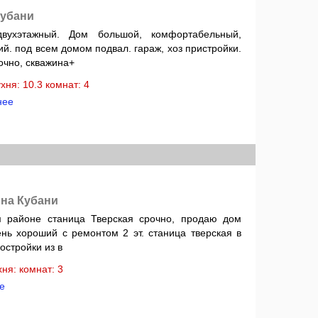
Кубани
двухэтажный. Дом большой, комфортабельный,
й. под всем домом подвал. гараж, хоз пристройки.
очно, скважина+
ухня: 10.3 комнат: 4
нее
 на Кубани
 районе станица Тверская срочно, продаю дом
ень хороший с ремонтом 2 эт. станица тверская в
остройки из в
ухня: комнат: 3
е