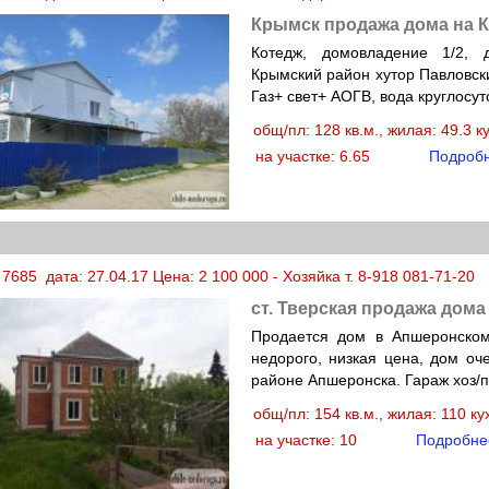
Крымск продажа дома на 
Котедж, домовладение 1/2, 
Крымский район хутор Павловски
Газ+ свет+ АОГВ, вода круглосут
общ/пл: 128 кв.м., жилая: 49.3 к
на участке: 6.65
Подроб
7685 дата: 27.04.17 Цена: 2 100 000 - Хозяйка т. 8-918 081-71-20
ст. Тверская продажа дома
Продается дом в Апшеронском
недорого, низкая цена, дом оч
районе Апшеронска. Гараж хоз/п
общ/пл: 154 кв.м., жилая: 110 к
на участке: 10
Подробне