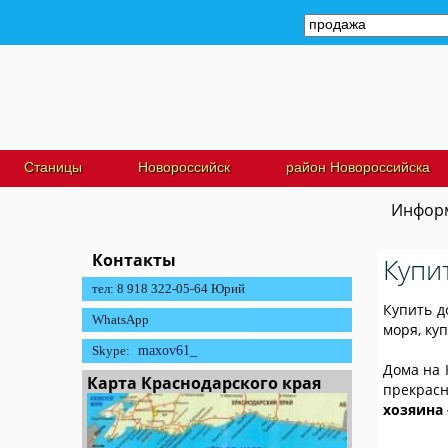
Станицы
Новороссийск
район Новороссийска
Информ
Контакты
Купи
тел: 8 918 322-05-64 Юрий
Купить д
WhatsApp
моря, ку
Skype:
maxov61_
Дома на 
Карта Краснодарского края
прекрасн
хозяина 