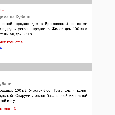
ена
дома на Кубани
вецкой, продаю дом в Брюховецкой со всеми
 в другой регион., продается Жилой дом 100 кв.м
отельная, три 60 18.
ухня: комнат: 5
е
убани
адью 100 м2. Участок 5 сот. Три спальни, кухня,
отделкой. Снаружи утеплен базальтовой минплитой
кой и в у
: комнат: 3