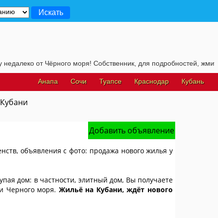
Чёрного моря! Собственник, для подробностей, жмите на эту строч
Анапа
Сочи
Туапсе
Краснодар
Кубань
 Кубани
Добавить объявление
енств, объявления с фото: продажа нового жилья у
упая дом: в частности, элитный дом, Вы получаете
 и Черного моря.
Жильё на Кубани, ждёт нового