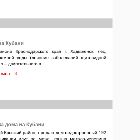
на Кубани
йоне Краснодарского края г. Хадыженск: лес,
ромной воды (лечение заболеваний щитовидной
о – двигательного в
 комнат: 3
жа дома на Кубани
ой Крыский район, продаю дом недостроенный 192
никации идут по меже, крыша метало-черепица