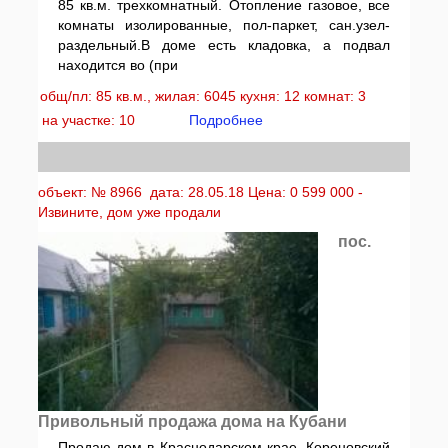
85 кв.м. трехкомнатный. Отопление газовое, все
комнаты изолированные, пол-паркет, сан.узел-
раздельный.В доме есть кладовка, а подвал
находится во (при
общ/пл: 85 кв.м., жилая: 6045 кухня: 12 комнат: 3
на участке: 10
Подробнее
объект: № 8966 дата: 28.05.18 Цена: 0 599 000 -
Извините, дом уже продали
пос.
Привольный продажа дома на Кубани
Продаю дом в Краснодарском крае, Кореновский