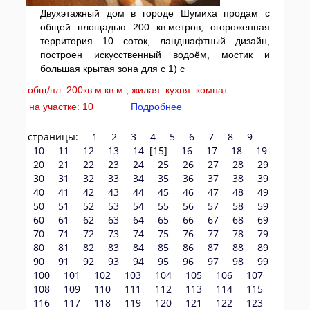
Двухэтажный дом в городе Шумиха продам с
общей площадью 200 кв.метров, огороженная
территория 10 соток, ландшафтный дизайн,
построен искусственный водоём, мостик и
большая крытая зона для с 1) с
общ/пл: 200кв.м кв.м., жилая: кухня: комнат:
на участке: 10
Подробнее
страницы:
1
2
3
4
5
6
7
8
9
10
11
12
13
14
[15]
16
17
18
19
20
21
22
23
24
25
26
27
28
29
30
31
32
33
34
35
36
37
38
39
40
41
42
43
44
45
46
47
48
49
50
51
52
53
54
55
56
57
58
59
60
61
62
63
64
65
66
67
68
69
70
71
72
73
74
75
76
77
78
79
80
81
82
83
84
85
86
87
88
89
90
91
92
93
94
95
96
97
98
99
100
101
102
103
104
105
106
107
108
109
110
111
112
113
114
115
116
117
118
119
120
121
122
123